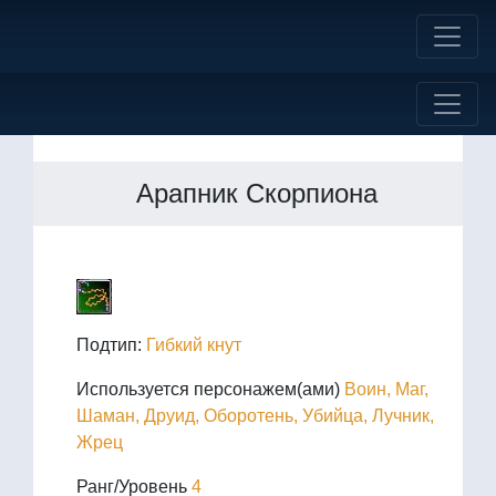
Арапник Скорпиона
Подтип:
Гибкий кнут
Используется персонажем(ами)
Воин, Маг,
Шаман, Друид, Оборотень, Убийца, Лучник,
Жрец
Ранг/Уровень
4