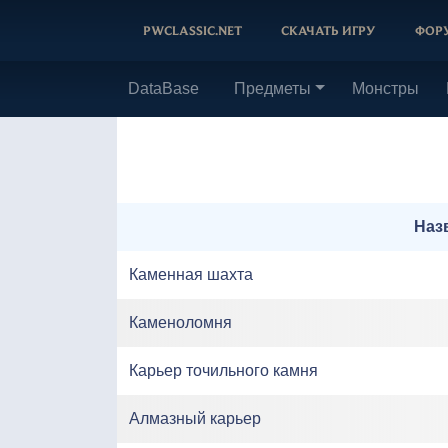
PWCLASSIC.NET
СКАЧАТЬ ИГРУ
ФОР
DataBase
Предметы
Монстры
Оружие
Мечи
Доспехи
Верх
Копья
Бижутерия
Ожере
Низ
Топор
Пояс
Обувь
Дальн
Наз
Кольц
Голов
Кастет
Наруч
Бич
Каменная шахта
Накид
Инстр
План 
Кинжа
Каменоломня
Магич
Карьер точильного камня
Алмазный карьер