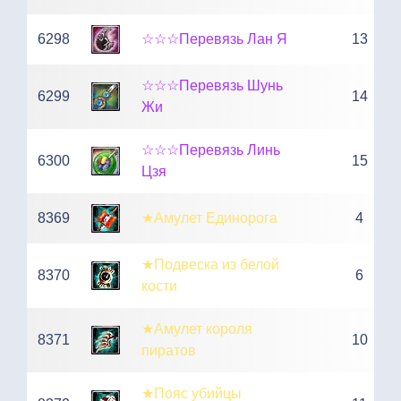
6298
☆☆☆Перевязь Лан Я
13
☆☆☆Перевязь Шунь
6299
14
Жи
☆☆☆Перевязь Линь
6300
15
Цзя
8369
★Амулет Единорога
4
★Подвеска из белой
8370
6
кости
★Амулет короля
8371
10
пиратов
★Пояс убийцы