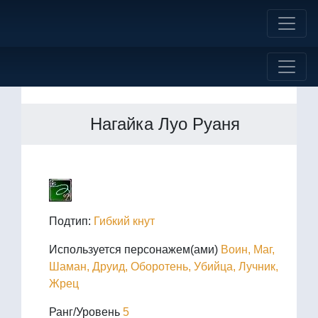
Нагайка Луо Руаня
Подтип:
Гибкий кнут
Используется персонажем(ами)
Воин, Маг,
Шаман, Друид, Оборотень, Убийца, Лучник,
Жрец
Ранг/Уровень
5