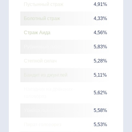
Пустынный страж
4,91%
Болотный страж
4,33%
Страж Аида
4,56%
Рубиновый питон
5,83%
Степной силач
5,28%
Бандит из джунглей
5,11%
Наездник на драконах-
5,62%
головорез
Убийца львов-оборотней
5,58%
Пират-головорез
5,53%