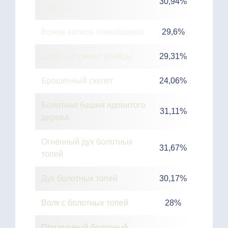
30,94%
безумца
Вожак волков-помойщиков
29,6%
Забытый скелет убийцы
29,31%
Брошенный скелет
24,06%
Болотная башня ядовитого
31,11%
дерева
Огненный дух болотных
31,67%
топей
Дух болотных топей
30,17%
Волк с болотных топей
28%
Призрачный болотный