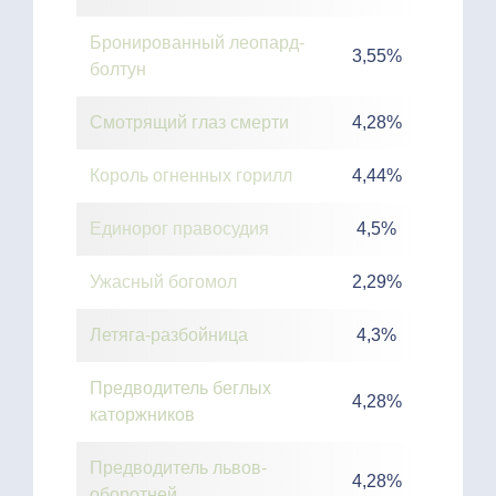
Бронированный леопард-
3,55%
болтун
Смотрящий глаз смерти
4,28%
Король огненных горилл
4,44%
Единорог правосудия
4,5%
Ужасный богомол
2,29%
Летяга-разбойница
4,3%
Предводитель беглых
4,28%
каторжников
Предводитель львов-
4,28%
оборотней