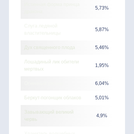
Истинная форма принца
5,73%
дракона
Слуга ледяной
5,87%
властительницы
Дух священного плода
5,46%
Лошадиный лик обители
1,95%
мертвых
Огненный феникс
6,04%
Беркут-погонщик облаков
5,01%
Завывающий великий
4,9%
червь
Хранитель волшебных