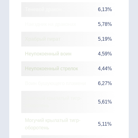
Теневой дракон
6,13%
Наездник на драконах
5,78%
Храбрый пират
5,19%
Неупокоенный воин
4,59%
Неупокоенный стрелок
4,44%
Воин бушующего пламени
6,27%
Элитный крылатый тигр-
5,61%
оборотень
Могучий крылатый тигр-
5,11%
оборотень