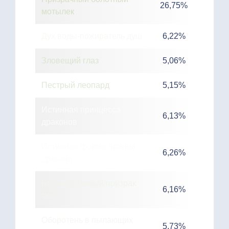
26,75%
мотылек
Дух воды-пожиратель душ
6,22%
Зловещий глаз
5,06%
Пестрый леопард
5,15%
Истинная принцесса
6,13%
драконов
Истинная форма принца
6,26%
дракона
Бронированный призрак
6,16%
скал
Оборотень в пылающих
5,73%