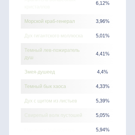
6,12%
кристаллов
Морской краб-генерал
3,96%
Дух гигантского моллюска
5,01%
Темный лев-пожиратель
4,41%
душ
Змея-душеед
4,4%
Темный бык хаоса
4,33%
Дух с щитом из листьев
5,39%
Свирепый волк пустошей
5,05%
Палач-костедробитель
5,94%