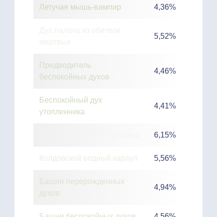
Летучая мышь-вампир
4,36%
Дух палача из обители
5,52%
мертвых
Предводитель
4,46%
беспокойных духов
Беспокойный дух
4,41%
утопленника
Страж бушующего пламени
6,15%
Колдовской водный караул
5,56%
Башня перерожденных
4,94%
духов
Башня беспокойных духов
4,56%