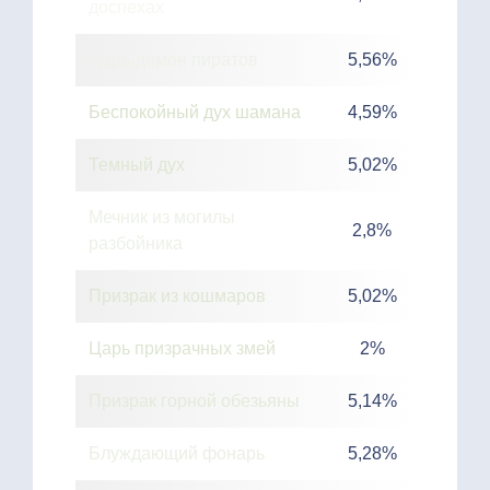
доспехах
Царь-демон пиратов
5,56%
Беспокойный дух шамана
4,59%
Темный дух
5,02%
Мечник из могилы
2,8%
разбойника
Призрак из кошмаров
5,02%
Царь призрачных змей
2%
Призрак горной обезьяны
5,14%
Блуждающий фонарь
5,28%