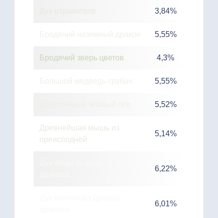
Дух отравителя
3,84%
Бродячий наземный дракон
5,55%
Бродячий зверь цветов
4,3%
Большой медведь-трубач
5,55%
Древнейший темный лев
5,52%
Древнейшая мышь из
5,14%
преисподней
Дух воды из Дворца
6,22%
дракона
Дух моллюска Дворца
6,01%
дракона