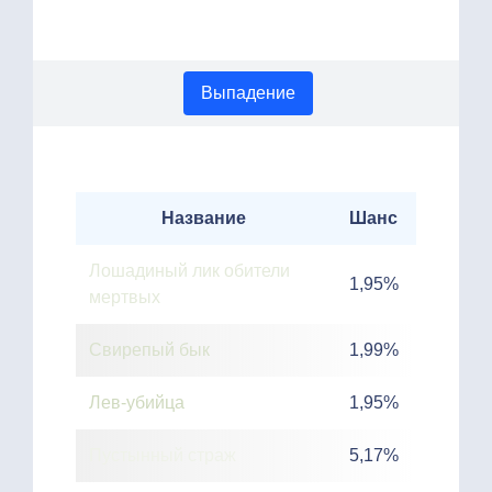
Выпадение
Название
Шанс
Лошадиный лик обители
1,95%
мертвых
Свирепый бык
1,99%
Лев-убийца
1,95%
Пустынный страж
5,17%