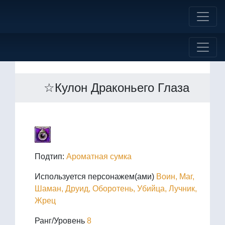
☆Кулон Драконьего Глаза
Подтип:
Ароматная сумка
Используется персонажем(ами)
Воин, Маг,
Шаман, Друид, Оборотень, Убийца, Лучник,
Жрец
Ранг/Уровень
8