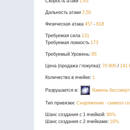
Скорость атаки
1,43
Дальность атаки
2,50
Физическая атака
457
-
618
Требуемая сила
131
Требуемая ловкость
173
Требуемый Уровень:
85
Цена (продажа / покупка):
70 800
/
141 
Количество в ячейке:
1
Разрушается в:
Камень бессмерт
Тип привязки:
Снаряжение - символ с
Шанс создания с 1 ячейкой:
90%
Шанс создания с 2 ячейками:
10%