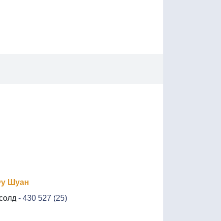
Фу Шуан
 солд
- 430 527 (25)