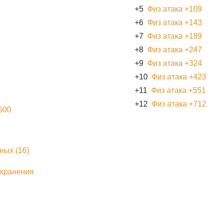
+5
Физ атака +109
+6
Физ атака +143
+7
Физ атака +189
+8
Физ атака +247
+9
Физ атака +324
+10
Физ атака +423
+11
Физ атака +551
+12
Физ атака +712
600
ных (16)
охранения